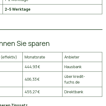
2–5 Werktage
önnen Sie sparen
 (effektiv)
Monatsrate
Anbieter
444,93 €
Hausbank
über kredit-
406,33 €
fuchs.de
455,27 €
Direktbank
sseren Zinssatz.