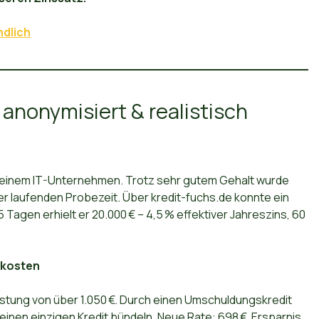
ndlich
– anonymisiert & realistisch
n einem IT-Unternehmen. Trotz sehr gutem Gehalt wurde
r laufenden Probezeit. Über kredit-fuchs.de konnte ein
5 Tagen erhielt er 20.000 € – 4,5 % effektiver Jahreszins, 60
skosten
astung von über 1.050 €. Durch einen Umschuldungskredit
n einen einzigen Kredit bündeln. Neue Rate: 698 €. Ersparnis