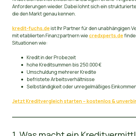
Anforderungen wieder. Dabei lohnt sich ein strukturierte
die den Markt genau kennen.
kredit-fuchs.de
ist Ihr Partner für den unabhängigen V
mit etablierten Finanzpartnern wie
credxperts.de
finde
Situationen wie:
Kredit in der Probezeit
hohe Kreditsummen bis 250.000 €
Umschuldung mehrerer Kredite
befristete Arbeitsverhältnisse
Selbständigkeit oder unregelmäßiges Einkomme
Jetzt Kreditvergleich starten – kostenlos & unverbi
1. Was macht ein Kreditvermittl