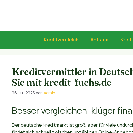
Zum
Inhalt
springen
Kreditvergleich
Anfrage
Kredi
Kreditvermittler in Deutsch
Sie mit kredit-fuchs.de
26. Juli 2025
von
admin
Besser vergleichen, klüger fin
Der deutsche Kreditmarkt ist groß, aber für viele undur
findet sich schnell zwischen unzähligen Online-Angeb