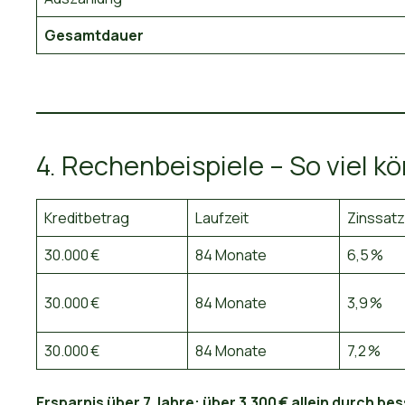
Gesamtdauer
4. Rechenbeispiele – So viel k
Kreditbetrag
Laufzeit
Zinssatz
30.000 €
84 Monate
6,5 %
30.000 €
84 Monate
3,9 %
30.000 €
84 Monate
7,2 %
Ersparnis über 7 Jahre: über 3.300 € allein durch be