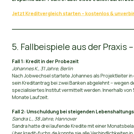
Jetzt Kreditvergleich starten – kostenlos & unverbi
5. Fallbeispiele aus der Praxis 
Fall 1: Kredit in der Probezeit
Johannes K., 31 Jahre, Berlin
Nach Jobwechsel startete Johannes als Projektleiter i
sein Kreditantrag bei zwei Banken abgelehnt – wegen de
spezialisiertes Institut vermittelt werden. Innerhalb von 
Monate Laufzeit.
Fall 2: Umschuldung bei steigenden Lebenshaltung
Sandra L., 38 Jahre, Hannover
Sandra hatte drei laufende Kredite mit einer Monatsbel
über kredit-fuchs.de konnte sie alle Verbindlichkeiten i