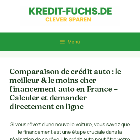
Zum
Inhalt
springen
Menü
Comparaison de crédit auto : le
meilleur & le moins cher
financement auto en France –
Calculer et demander
directement en ligne
Si vous rêvez d’une nouvelle voiture, vous savez que
le financement est une étape cruciale dans la
réalisation de ce rêve. Un crédit auto peut être votre