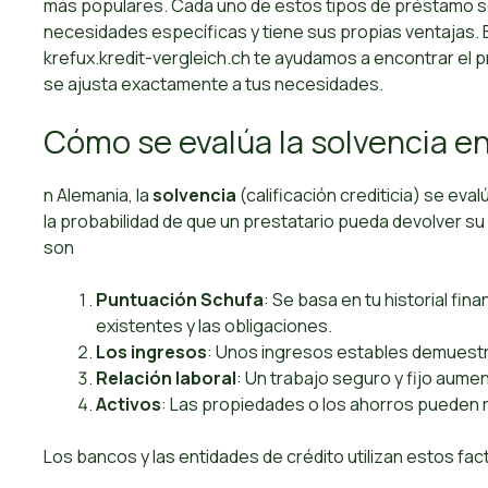
más populares. Cada uno de estos tipos de préstamo s
necesidades específicas y tiene sus propias ventajas. 
krefux.kredit-vergleich.ch te ayudamos a encontrar el
se ajusta exactamente a tus necesidades.
Cómo se evalúa la solvencia e
n Alemania, la
solvencia
(calificación crediticia) se eva
la probabilidad de que un prestatario pueda devolver 
son
Puntuación Schufa
: Se basa en tu historial f
existentes y las obligaciones.
Los ingresos
: Unos ingresos estables demuestra
Relación laboral
: Un trabajo seguro y fijo aumen
Activos
: Las propiedades o los ahorros pueden r
Los bancos y las entidades de crédito utilizan estos fac