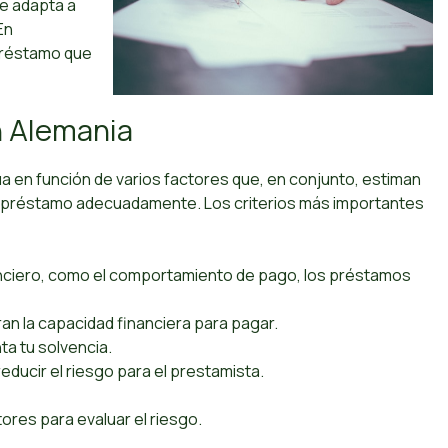
e adapta a
En
 préstamo que
n Alemania
lúa en función de varios factores que, en conjunto, estiman
su préstamo adecuadamente. Los criterios más importantes
inanciero, como el comportamiento de pago, los préstamos
n la capacidad financiera para pagar.
ta tu solvencia.
educir el riesgo para el prestamista.
tores para evaluar el riesgo.