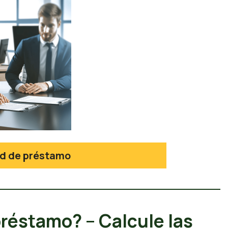
tud de préstamo
préstamo? – Calcule las