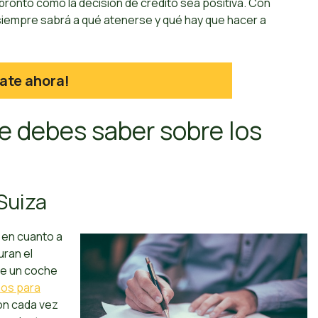
n pronto como la decisión de crédito sea positiva. Con
siempre sabrá a qué atenerse y qué hay que hacer a
ate ahora!
e debes saber sobre los
 Suiza
n en cuanto a
uran el
de un coche
os para
on cada vez