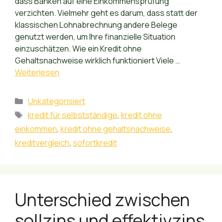
dass Banken auf eine Einkommensprüfung
verzichten. Vielmehr geht es darum, dass statt der
klassischen Lohnabrechnung andere Belege
genutzt werden, um Ihre finanzielle Situation
einzuschätzen. Wie ein Kredit ohne
Gehaltsnachweise wirklich funktioniert Viele …
Weiterlesen
Kategorien
Unkategorisiert
Schlagwörter
kredit für selbstständige
,
kredit ohne
einkommen
,
kredit ohne gehaltsnachweise
,
kreditvergleich
,
sofortkredit
Unterschied zwischen
sollzins und effektivzins