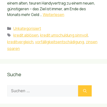
einem alten, teuren Handyvertrag zu einem neuen,
günstigeren – das Ziel ist immer, am Ende des
Monats mehr Geld …
Weiterlesen
Kategorien
Unkategorisiert
Schlagwörter
kredit ablösen
,
kredit umschuldung sinnvoll
,
kreditvergleich
,
vorfälligkeitsentschädigung
,
zinsen
sparen
Suche
Suchen
nach: