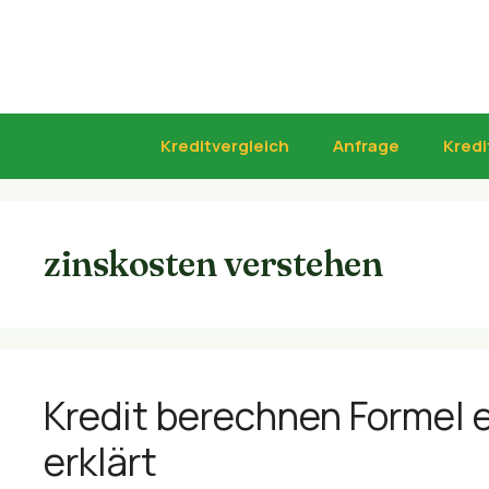
Zum
Inhalt
springen
Kreditvergleich
Anfrage
Kredi
zinskosten verstehen
Kredit berechnen Formel e
erklärt