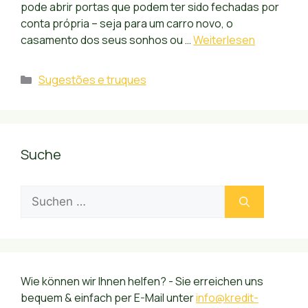
pode abrir portas que podem ter sido fechadas por
conta própria – seja para um carro novo, o
casamento dos seus sonhos ou …
Weiterlesen
Kategorien
Sugestões e truques
Suche
Suchen
nach:
Wie können wir Ihnen helfen? - Sie erreichen uns
bequem & einfach per E-Mail unter
info@kredit-