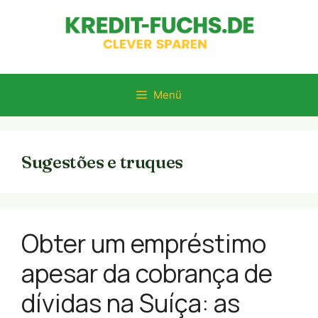
Zum
Inhalt
springen
Menü
Sugestões e truques
Obter um empréstimo
apesar da cobrança de
dívidas na Suíça: as