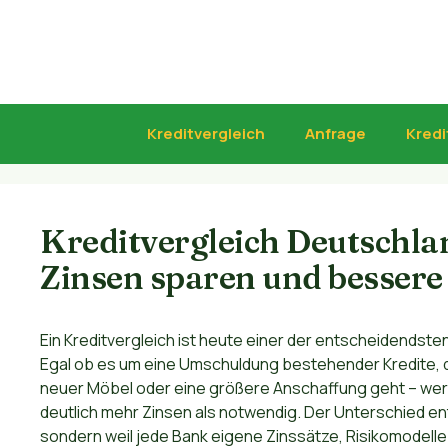
Zum
Inhalt
springen
Kreditvergleich
Anfrage
Kredi
Kreditvergleich Deutschlan
Zinsen sparen und bessere
Ein Kreditvergleich ist heute einer der entscheidendsten
Egal ob es um eine Umschuldung bestehender Kredite, d
neuer Möbel oder eine größere Anschaffung geht – wer Kr
deutlich mehr Zinsen als notwendig. Der Unterschied en
sondern weil jede Bank eigene Zinssätze, Risikomodelle