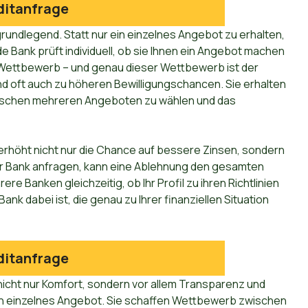
ditanfrage
rundlegend. Statt nur ein einzelnes Angebot zu erhalten,
e Bank prüft individuell, ob sie Ihnen ein Angebot machen
Wettbewerb – und genau dieser Wettbewerb ist der
d oft auch zu höheren Bewilligungschancen. Sie erhalten
 zwischen mehreren Angeboten zu wählen und das
h erhöht nicht nur die Chance auf bessere Zinsen, sondern
er Bank anfragen, kann eine Ablehnung den gesamten
e Banken gleichzeitig, ob Ihr Profil zu ihren Richtlinien
ank dabei ist, die genau zu Ihrer finanziellen Situation
ditanfrage
icht nur Komfort, sondern vor allem Transparenz und
 ein einzelnes Angebot. Sie schaffen Wettbewerb zwischen