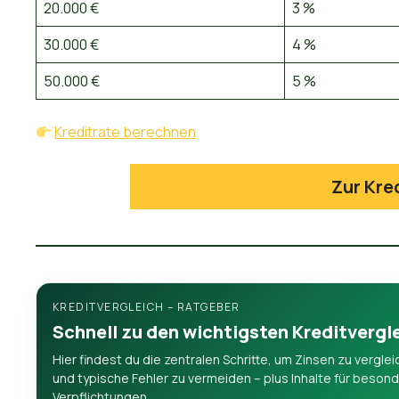
20.000 €
3 %
30.000 €
4 %
50.000 €
5 %
Kreditrate berechnen
Zur Kre
KREDITVERGLEICH – RATGEBER
Schnell zu den wichtigsten Kreditverg
Hier findest du die zentralen Schritte, um Zinsen zu vergle
und typische Fehler zu vermeiden – plus Inhalte für beso
Verpflichtungen.