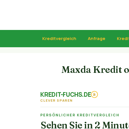
Zum
Inhalt
springen
Kreditvergleich
Anfrage
Kredi
Maxda Kredit o
KREDIT-FUCHS.DE
k
CLEVER SPAREN
PERSÖNLICHER KREDITVERGLEICH
Sehen Sie in 2 Minu