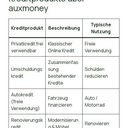
auxmoney
Typische
Kreditprodukt
Beschreibung
Nutzung
Privatkredit frei
Klassischer
Freie
verwendbar
Online Kredit
Verwendung
Zusammenfas
Umschuldungs
sung
Schulden
kredit
bestehender
reduzieren
Kredite
Autokredit
Fahrzeug
Auto /
(freie
finanzieren
Motorrad
Verwendung)
Renovierungsk
Modernisierun
Renovieren
redit
g & Möbel